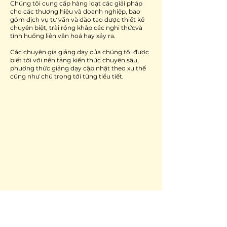
Chúng tôi cung cấp hàng loạt các giải pháp
cho các thương hiệu và doanh nghiệp, bao
gồm dịch vụ tư vấn và đào tạo được thiết kế
chuyên biệt, trài rộng khắp các nghi thứcvà
tình huống liên văn hoá hay xảy ra.
Các chuyên gia giảng dạy của chúng tôi được
biết tới với nền tảng kiến thức chuyên sâu,
phương thức giảng dạy cập nhật theo xu thế
cũng như chú trọng tới từng tiểu tiết.
ĐĂNG KÝ TƯ VẤN